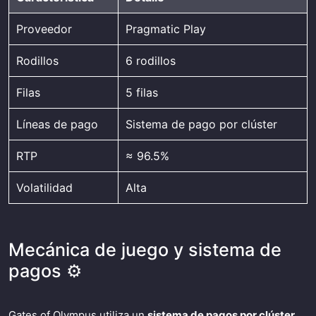
Proveedor
Pragmatic Play
Rodillos
6 rodillos
Filas
5 filas
Líneas de pago
Sistema de pago por clúster
RTP
≈ 96.5%
Volatilidad
Alta
Mecánica de juego y sistema de
pagos ⚙️
Gates of Olympus utiliza un
sistema de pagos por clúster
,