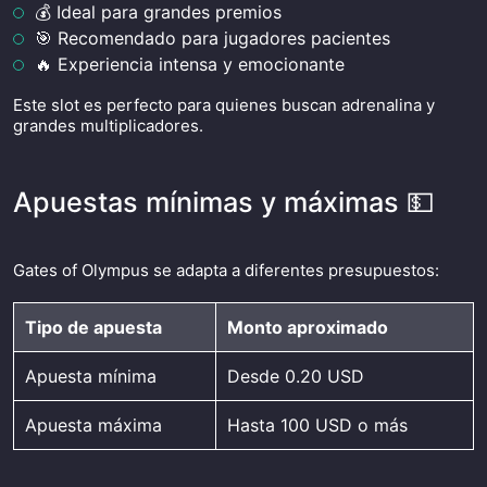
💰 Ideal para grandes premios
🎯 Recomendado para jugadores pacientes
🔥 Experiencia intensa y emocionante
Este slot es perfecto para quienes buscan adrenalina y
grandes multiplicadores.
Apuestas mínimas y máximas 💵
Gates of Olympus se adapta a diferentes presupuestos:
Tipo de apuesta
Monto aproximado
Apuesta mínima
Desde 0.20 USD
Apuesta máxima
Hasta 100 USD o más