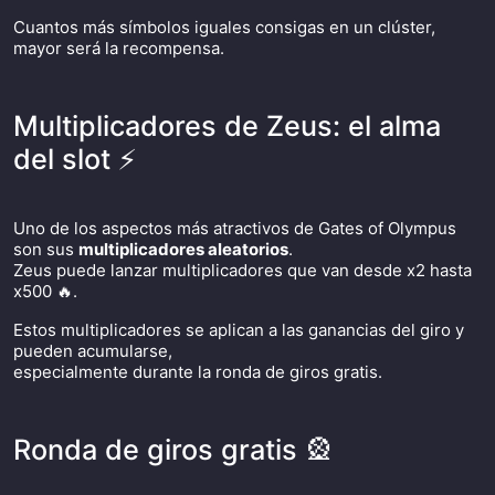
Cuantos más símbolos iguales consigas en un clúster,
mayor será la recompensa.
Multiplicadores de Zeus: el alma
del slot ⚡
Uno de los aspectos más atractivos de Gates of Olympus
son sus
multiplicadores aleatorios
.
Zeus puede lanzar multiplicadores que van desde x2 hasta
x500 🔥.
Estos multiplicadores se aplican a las ganancias del giro y
pueden acumularse,
especialmente durante la ronda de giros gratis.
Ronda de giros gratis 🎡