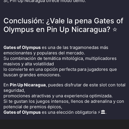
Sí, Pin Up Nicaragua ofrece modo demo.
Conclusión: ¿Vale la pena Gates of
Olympus en Pin Up Nicaragua? ⭐
Gates of Olympus
es una de las tragamonedas más
emocionantes y populares del mercado.
Su combinación de temática mitológica, multiplicadores
masivos y alta volatilidad
lo convierte en una opción perfecta para jugadores que
buscan grandes emociones.
En
Pin Up Nicaragua
, puedes disfrutar de este slot con total
seguridad,
promociones atractivas y una experiencia optimizada.
Si te gustan los juegos intensos, llenos de adrenalina y con
potencial de premios épicos,
Gates of Olympus
es una elección obligatoria ⚡🏛️.