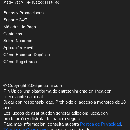
ACERCA DE NOSOTROS
Bonos y Promociones
Soporte 24/7
Métodos de Pago
Contactos
Sobre Nosotros
Aplicación Móvil
Cómo Hacer un Depósito
Cómo Registrarse
© Copyright 2026 pinup-ni.com
Pin Up es una plataforma de entretenimiento en línea con
licencia internacional.
Jugar con responsabilidad. Prohibido el acceso a menores de 18
años.
Los juegos de azar pueden generar adicción: juega con
moderación y disfruta de manera segura.
Para más información, consulta nuestra
Política de Privacidad
,
Términos y Condiciones
y nuestra sección de