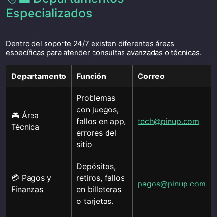
Especializados
Dentro del soporte 24/7 existen diferentes áreas
específicas para atender consultas avanzadas o técnicas.
Departamento
Función
Correo
Problemas
con juegos,
🎮 Área
fallos en app,
tech@pinup.com
Técnica
errores del
sitio.
Depósitos,
💳 Pagos y
retiros, fallos
pagos@pinup.com
Finanzas
en billeteras
o tarjetas.