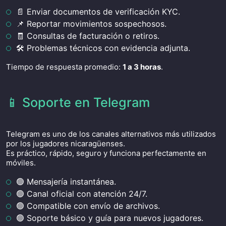
📄 Enviar documentos de verificación KYC.
📌 Reportar movimientos sospechosos.
🧾 Consultas de facturación o retiros.
🛠️ Problemas técnicos con evidencia adjunta.
Tiempo de respuesta promedio:
1 a 3 horas
.
📱 Soporte en Telegram
Telegram es uno de los canales alternativos más utilizados
por los jugadores nicaragüenses.
Es práctico, rápido, seguro y funciona perfectamente en
móviles.
🟢 Mensajería instantánea.
🟢 Canal oficial con atención 24/7.
🟢 Compatible con envío de archivos.
🟢 Soporte básico y guía para nuevos jugadores.