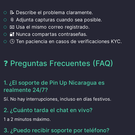
📝 Describe el problema claramente.
📎 Adjunta capturas cuando sea posible.
📧 Usa el mismo correo registrado.
🔐 Nunca compartas contraseñas.
🕓 Ten paciencia en casos de verificaciones KYC.
❓ Preguntas Frecuentes (FAQ)
1. ¿El soporte de Pin Up Nicaragua es
realmente 24/7?
Sí. No hay interrupciones, incluso en días festivos.
2. ¿Cuánto tarda el chat en vivo?
1 a 2 minutos máximo.
3. ¿Puedo recibir soporte por teléfono?