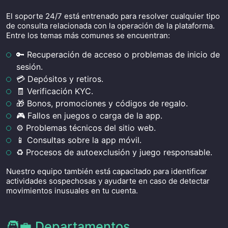
El soporte 24/7 está entrenado para resolver cualquier tipo
de consulta relacionada con la operación de la plataforma.
Entre los temas más comunes se encuentran:
🔑 Recuperación de acceso o problemas de inicio de
sesión.
💳 Depósitos y retiros.
🧾 Verificación KYC.
🎁 Bonos, promociones y códigos de regalo.
🎮 Fallos en juegos o carga de la app.
⚙️ Problemas técnicos del sitio web.
📱 Consultas sobre la app móvil.
♻️ Procesos de autoexclusión y juego responsable.
Nuestro equipo también está capacitado para identificar
actividades sospechosas y ayudarte en caso de detectar
movimientos inusuales en tu cuenta.
🧑‍💼 Departamentos