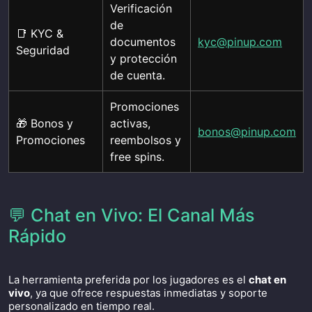
Verificación
de
📑 KYC &
documentos
kyc@pinup.com
Seguridad
y protección
de cuenta.
Promociones
🎁 Bonos y
activas,
bonos@pinup.com
Promociones
reembolsos y
free spins.
💬 Chat en Vivo: El Canal Más
Rápido
La herramienta preferida por los jugadores es el
chat en
vivo
, ya que ofrece respuestas inmediatas y soporte
personalizado en tiempo real.