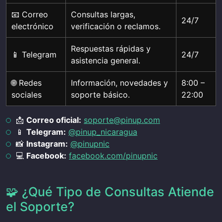
📧 Correo
Consultas largas,
24/7
electrónico
verificación o reclamos.
Respuestas rápidas y
📱 Telegram
24/7
asistencia general.
🌐 Redes
Información, novedades y
8:00 –
sociales
soporte básico.
22:00
📩
Correo oficial:
soporte@pinup.com
📱
Telegram:
@pinup_nicaragua
📸
Instagram:
@pinupnic
💻
Facebook:
facebook.com/pinupnic
🧩 ¿Qué Tipo de Consultas Atiende
el Soporte?